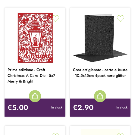
Prima edizione - Craft
Crea artigianato - carte e buste
Christmas A Card Die - 5x7
- 10.5x15cm 4pack nero glitter
Merry & Bright
€5.00
€2.90
In stock
In stock