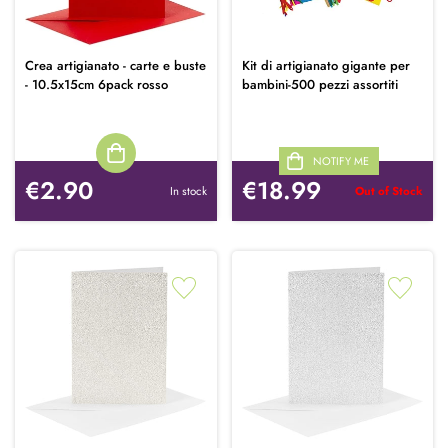
Crea artigianato - carte e buste
Kit di artigianato gigante per
- 10.5x15cm 6pack rosso
bambini-500 pezzi assortiti
NOTIFY ME
€2.90
€18.99
In stock
Out of Stock