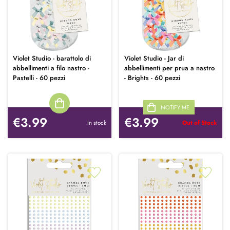
Violet Studio - barattolo di
Violet Studio - Jar di
abbellimenti a filo nastro -
abbellimenti per prua a nastro
Pastelli - 60 pezzi
- Brights - 60 pezzi
NOTIFY ME
€3.99
€3.99
In stock
Out of Stock