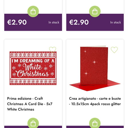
€2.90
€2.90
In stock
In stock
Prima edizione - Craft
Crea artigianato - carte e buste
Christmas A Card Die - 5x7
- 10.5x15cm 4pack rosso glitter
White Christmas