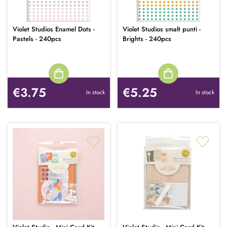
Violet Studios Enamel Dots -
Violet Studios smalt punti -
Pastels - 240pcs
Brights - 240pcs
€3.75
€5.25
In stock
In stock