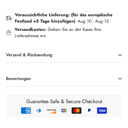
Voraussichtliche Lieferung: (für das europäische
Festland +5 Tage hinzufügen)
Aug 10 - Aug 12
Versandkosten:
Geben Sie an der Kasse Ihre
Lieferadresse ein
Versand & Rücksendung
LIEFERINFORMATIONEN UND GEBÜHREN (Irland)
Bewertungen
Unsere maximale Versandkostenpauschale beträgt 6,95 €.
Wenn Ihre Bestellung 75 € übersteigt, wird sie landesweit in
der Republik Irland und Nordirland KOSTENLOS geliefert. Für
Guarantee Safe & Secure Checkout
Bestellungen unter 75 € gelten unsere Standardversandkosten,
die automatisch während des Bestellvorgangs für Kunden vor
Abschluss einer Bestellung berechnet werden. Die Kosten für
den internationalen Versand werden beim Checkout vor der